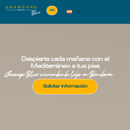
Info
Despierta cada mañana con el
Mediterráneo a tus pies
Seascape Blue: viviendas de lujo en Benidorm
Solicitar información