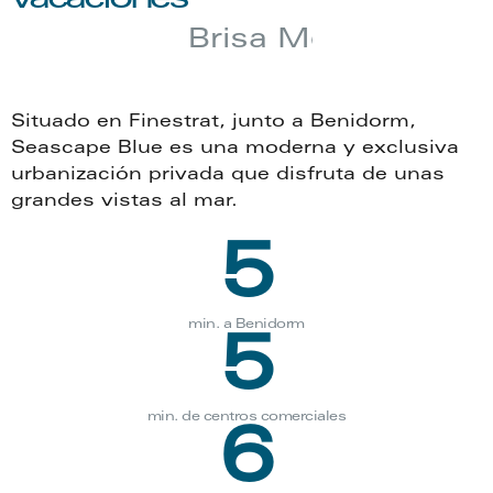
B
r
i
s
a
M
e
d
i
t
e
r
r
á
n
e
a
Situado en Finestrat, junto a Benidorm,
Seascape Blue es una moderna y exclusiva
urbanización privada que disfruta de unas
grandes vistas al mar.
5
min. a Benidorm
5
min. de centros comerciales
6